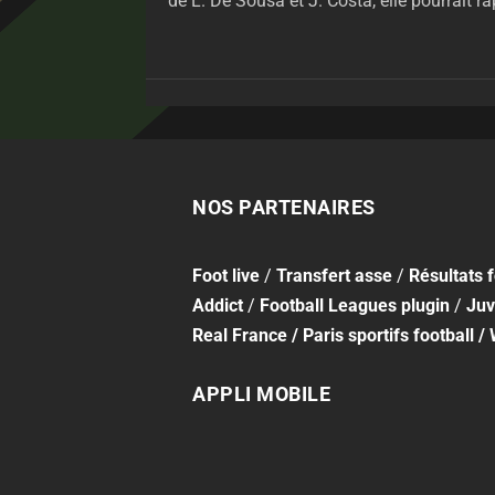
de L. De Sousa et J. Costa, elle pourrait r
NOS PARTENAIRES
Foot
live
/
Transfert asse
/
Résultats 
Addict
/
Football Leagues plugin
/
Juv
Real France
/
Paris sportifs football
/
APPLI MOBILE