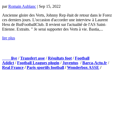
par
Romain Aublanc
|
Sep 15, 2022
Ancienne gloire des Verts, Johnny Rep était de retour dans le Forez
ces derniers jours. L'occasion d'accorder une interview à Laurent
Hess de ButFootballClub. Il revient sur l'actualité de l'AS Saint-
Etienne. Extraits. " Je serai supporter des Verts à vie. Bastia,...
lire plus
NOS PARTENAIRES
Foot
live
/
Transfert asse
/
Résultats foot
/
Football
Addict
/
Football Leagues plugin
/
Juventus
/
Barca-Actu.fr
/
Real France
/
Paris sportifs football
/
Wonderbox ASSE
/
Appli mobile