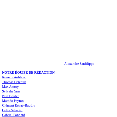
QUI SOMMES-NOUS ?
Actualités – ASSE – Foot
Peuple-Vert.fr est un site qui traite l’actualité de l’AS St-Etienne. Les
infos, le mercato, des exclus, les résultats, les classements, les
statistiques… Retrouvez tout ce qui concerne votre club de coeur !
RESPONSABLE DE LA PUBLICATION :
Alexandre Sanfilippo
NOTRE ÉQUIPE DE RÉDACTION :
Romain Aublanc
Thomas Delcourt
Max Amory
Sylvain Gras
Paul Bordet
Mathéo Peyron
Clément Estrat–Baudry
Colin Sabatier
Gabriel Pondard