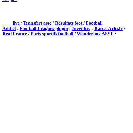
NOS PARTENAIRES
Foot
live
/
Transfert asse
/
Résultats foot
/
Football
Addict
/
Football Leagues plugin
/
Juventus
/
Barca-Actu.fr
/
Real France
/
Paris sportifs football
/
Wonderbox ASSE
/
Appli mobile
QUI SOMMES-NOUS ?
Actualités – ASSE – Foot