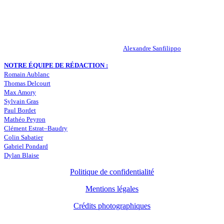
Peuple-Vert.fr est un site qui traite l’actualité de l’AS St-Etienne. Les
infos, le mercato, des exclus, les résultats, les classements, les
statistiques… Retrouvez tout ce qui concerne votre club de coeur !
RESPONSABLE DE LA PUBLICATION :
Alexandre Sanfilippo
NOTRE ÉQUIPE DE RÉDACTION :
Romain Aublanc
Thomas Delcourt
Max Amory
Sylvain Gras
Paul Bordet
Mathéo Peyron
Clément Estrat–Baudry
Colin Sabatier
Gabriel Pondard
Dylan Blaise
Politique de confidentialité
Mentions légales
Crédits photographiques