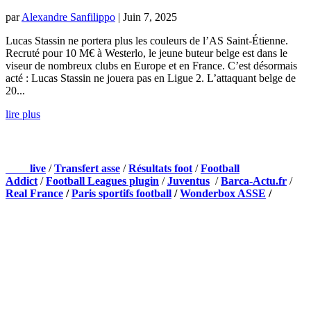
par
Alexandre Sanfilippo
|
Juin 7, 2025
Lucas Stassin ne portera plus les couleurs de l’AS Saint-Étienne.
Recruté pour 10 M€ à Westerlo, le jeune buteur belge est dans le
viseur de nombreux clubs en Europe et en France. C’est désormais
acté : Lucas Stassin ne jouera pas en Ligue 2. L’attaquant belge de
20...
lire plus
NOS PARTENAIRES
Foot
live
/
Transfert asse
/
Résultats foot
/
Football
Addict
/
Football Leagues plugin
/
Juventus
/
Barca-Actu.fr
/
Real France
/
Paris sportifs football
/
Wonderbox ASSE
/
Appli mobile