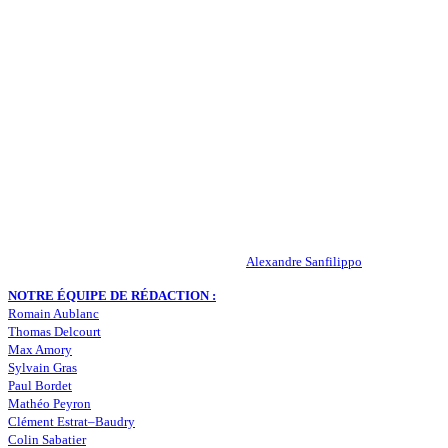
QUI SOMMES-NOUS ?
Actualités – ASSE – Foot
Peuple-Vert.fr est un site qui traite l’actualité de l’AS St-Etienne. Les
infos, le mercato, des exclus, les résultats, les classements, les
statistiques… Retrouvez tout ce qui concerne votre club de coeur !
RESPONSABLE DE LA PUBLICATION :
Alexandre Sanfilippo
NOTRE ÉQUIPE DE RÉDACTION :
Romain Aublanc
Thomas Delcourt
Max Amory
Sylvain Gras
Paul Bordet
Mathéo Peyron
Clément Estrat–Baudry
Colin Sabatier