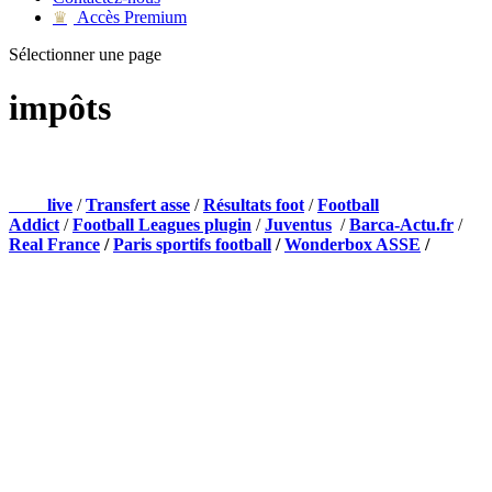
Accès Premium
♛
Sélectionner une page
impôts
NOS PARTENAIRES
Foot
live
/
Transfert asse
/
Résultats foot
/
Football
Addict
/
Football Leagues plugin
/
Juventus
/
Barca-Actu.fr
/
Real France
/
Paris sportifs football
/
Wonderbox ASSE
/
Appli mobile