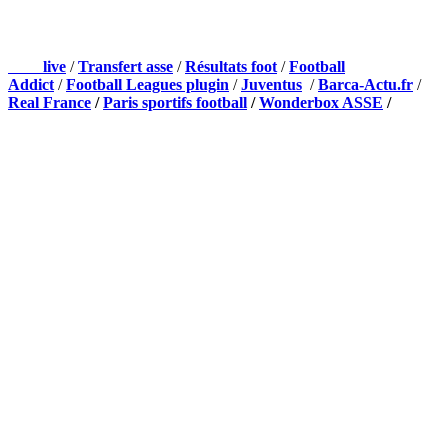
NOS PARTENAIRES
Foot
live
/
Transfert asse
/
Résultats foot
/
Football
Addict
/
Football Leagues plugin
/
Juventus
/
Barca-Actu.fr
/
Real France
/
Paris sportifs football
/
Wonderbox ASSE
/
Appli mobile
QUI SOMMES-NOUS ?
Actualités – ASSE – Foot
Peuple-Vert.fr est un site qui traite l’actualité de l’AS St-Etienne. Les