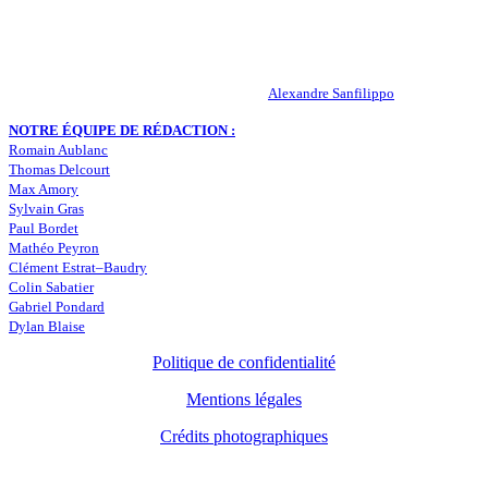
infos, le mercato, des exclus, les résultats, les classements, les
statistiques… Retrouvez tout ce qui concerne votre club de coeur !
RESPONSABLE DE LA PUBLICATION :
Alexandre Sanfilippo
NOTRE ÉQUIPE DE RÉDACTION :
Romain Aublanc
Thomas Delcourt
Max Amory
Sylvain Gras
Paul Bordet
Mathéo Peyron
Clément Estrat–Baudry
Colin Sabatier
Gabriel Pondard
Dylan Blaise
Politique de confidentialité
Mentions légales
Crédits photographiques