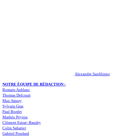
QUI SOMMES-NOUS ?
Actualités – ASSE – Foot
Peuple-Vert.fr est un site qui traite l’actualité de l’AS St-Etienne. Les
infos, le mercato, des exclus, les résultats, les classements, les
statistiques… Retrouvez tout ce qui concerne votre club de coeur !
RESPONSABLE DE LA PUBLICATION :
Alexandre Sanfilippo
NOTRE ÉQUIPE DE RÉDACTION :
Romain Aublanc
Thomas Delcourt
Max Amory
Sylvain Gras
Paul Bordet
Mathéo Peyron
Clément Estrat–Baudry
Colin Sabatier
Gabriel Pondard