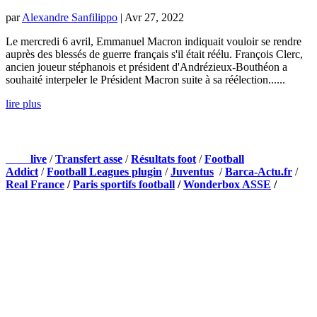
par
Alexandre Sanfilippo
|
Avr 27, 2022
Le mercredi 6 avril, Emmanuel Macron indiquait vouloir se rendre
auprès des blessés de guerre français s'il était réélu. François Clerc,
ancien joueur stéphanois et président d'Andrézieux-Bouthéon a
souhaité interpeler le Président Macron suite à sa réélection......
lire plus
NOS PARTENAIRES
Foot
live
/
Transfert asse
/
Résultats foot
/
Football
Addict
/
Football Leagues plugin
/
Juventus
/
Barca-Actu.fr
/
Real France
/
Paris sportifs football
/
Wonderbox ASSE
/
Appli mobile