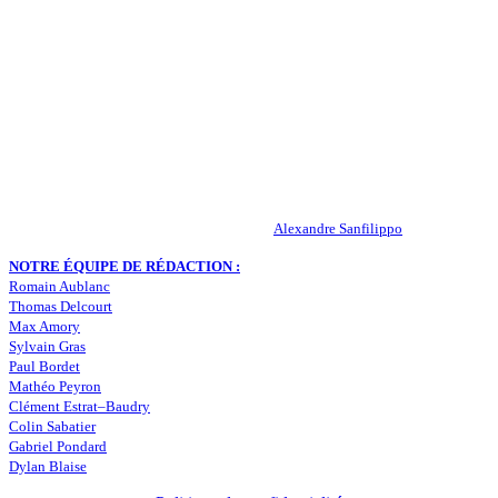
QUI SOMMES-NOUS ?
Actualités – ASSE – Foot
Peuple-Vert.fr est un site qui traite l’actualité de l’AS St-Etienne. Les
infos, le mercato, des exclus, les résultats, les classements, les
statistiques… Retrouvez tout ce qui concerne votre club de coeur !
RESPONSABLE DE LA PUBLICATION :
Alexandre Sanfilippo
NOTRE ÉQUIPE DE RÉDACTION :
Romain Aublanc
Thomas Delcourt
Max Amory
Sylvain Gras
Paul Bordet
Mathéo Peyron
Clément Estrat–Baudry
Colin Sabatier
Gabriel Pondard
Dylan Blaise