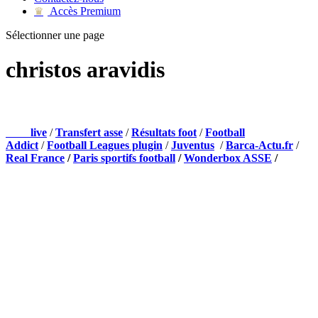
Accès Premium
♛
Sélectionner une page
christos aravidis
NOS PARTENAIRES
Foot
live
/
Transfert asse
/
Résultats foot
/
Football
Addict
/
Football Leagues plugin
/
Juventus
/
Barca-Actu.fr
/
Real France
/
Paris sportifs football
/
Wonderbox ASSE
/
Appli mobile