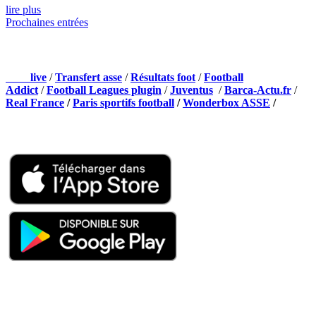
lire plus
Prochaines entrées
NOS PARTENAIRES
Foot
live
/
Transfert asse
/
Résultats foot
/
Football
Addict
/
Football Leagues plugin
/
Juventus
/
Barca-Actu.fr
/
Real France
/
Paris sportifs football
/
Wonderbox ASSE
/
Appli mobile
QUI SOMMES-NOUS ?