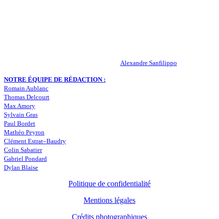
Actualités – ASSE – Foot
Peuple-Vert.fr est un site qui traite l’actualité de l’AS St-Etienne. Les
infos, le mercato, des exclus, les résultats, les classements, les
statistiques… Retrouvez tout ce qui concerne votre club de coeur !
RESPONSABLE DE LA PUBLICATION :
Alexandre Sanfilippo
NOTRE ÉQUIPE DE RÉDACTION :
Romain Aublanc
Thomas Delcourt
Max Amory
Sylvain Gras
Paul Bordet
Mathéo Peyron
Clément Estrat–Baudry
Colin Sabatier
Gabriel Pondard
Dylan Blaise
Politique de confidentialité
Mentions légales
Crédits photographiques