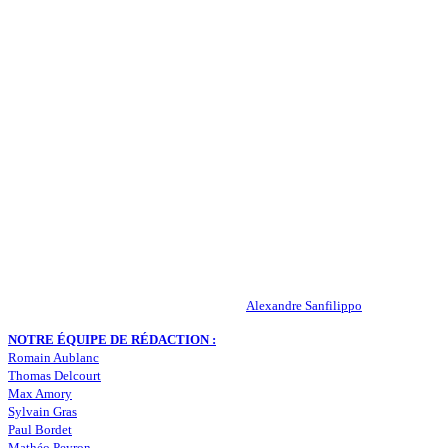
QUI SOMMES-NOUS ?
Actualités – ASSE – Foot
Peuple-Vert.fr est un site qui traite l’actualité de l’AS St-Etienne. Les
infos, le mercato, des exclus, les résultats, les classements, les
statistiques… Retrouvez tout ce qui concerne votre club de coeur !
RESPONSABLE DE LA PUBLICATION :
Alexandre Sanfilippo
NOTRE ÉQUIPE DE RÉDACTION :
Romain Aublanc
Thomas Delcourt
Max Amory
Sylvain Gras
Paul Bordet
Mathéo Peyron