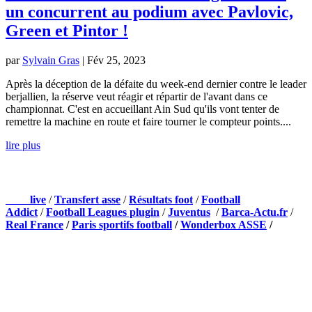
un concurrent au podium avec Pavlovic,
Green et Pintor !
par
Sylvain Gras
|
Fév 25, 2023
Après la déception de la défaite du week-end dernier contre le leader
berjallien, la réserve veut réagir et répartir de l'avant dans ce
championnat. C'est en accueillant Ain Sud qu'ils vont tenter de
remettre la machine en route et faire tourner le compteur points....
lire plus
NOS PARTENAIRES
Foot
live
/
Transfert asse
/
Résultats foot
/
Football
Addict
/
Football Leagues plugin
/
Juventus
/
Barca-Actu.fr
/
Real France
/
Paris sportifs football
/
Wonderbox ASSE
/
Appli mobile