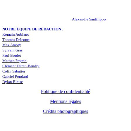
statistiques… Retrouvez tout ce qui concerne votre club de coeur !
RESPONSABLE DE LA PUBLICATION :
Alexandre Sanfilippo
NOTRE ÉQUIPE DE RÉDACTION :
Romain Aublanc
Thomas Delcourt
Max Amory
Sylvain Gras
Paul Bordet
Mathéo Peyron
Clément Estrat–Baudry
Colin Sabatier
Gabriel Pondard
Dylan Blaise
Politique de confidentialité
Mentions légales
Crédits photographiques