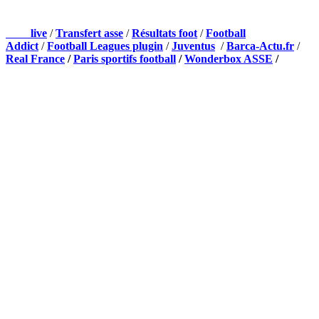
NOS PARTENAIRES
Foot
live
/
Transfert asse
/
Résultats foot
/
Football
Addict
/
Football Leagues plugin
/
Juventus
/
Barca-Actu.fr
/
Real France
/
Paris sportifs football
/
Wonderbox ASSE
/
Appli mobile
QUI SOMMES-NOUS ?
Actualités – ASSE – Foot
Peuple-Vert.fr est un site qui traite l’actualité de l’AS St-Etienne. Les
infos, le mercato, des exclus, les résultats, les classements, les