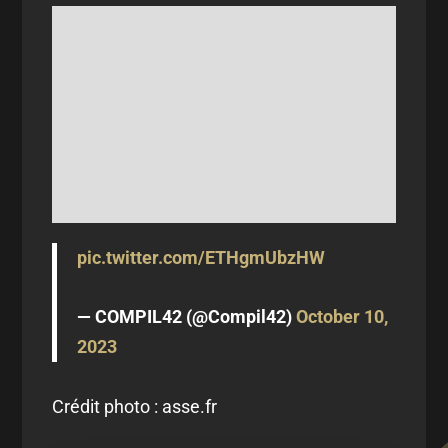
pic.twitter.com/ETHgmUbzHW
— COMPIL42 (@Compil42)
October 10,
2023
Crédit photo : asse.fr