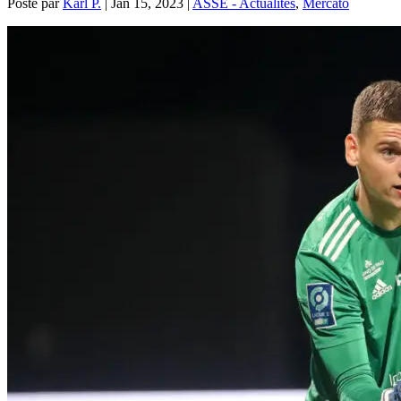
Posté par
Karl P.
|
Jan 15, 2023
|
ASSE - Actualités
,
Mercato