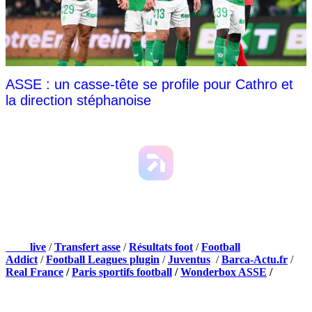
ASSE : un casse-tête se profile pour Cathro et
la direction stéphanoise
NOS PARTENAIRES
Foot
live
/
Transfert asse
/
Résultats foot
/
Football
Addict
/
Football Leagues plugin
/
Juventus
/
Barca-Actu.fr
/
Real France
/
Paris sportifs football
/
Wonderbox ASSE
/
Appli mobile