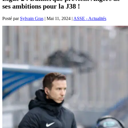
ses ambitions pour la J38 !
Posté par
Sylvain Gras
|
Mai 11, 2024
|
ASSE - Actualités