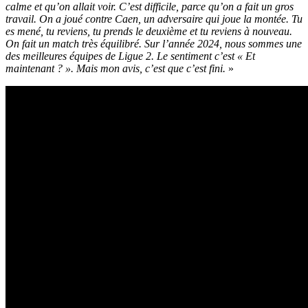
calme et qu’on allait voir. C’est difficile, parce qu’on a fait un gros
travail. On a joué contre Caen, un adversaire qui joue la montée. Tu
es mené, tu reviens, tu prends le deuxième et tu reviens à nouveau.
On fait un match très équilibré. Sur l’année 2024, nous sommes une
des meilleures équipes de Ligue 2. Le sentiment c’est « Et
maintenant ? ». Mais mon avis, c’est que c’est fini.
»