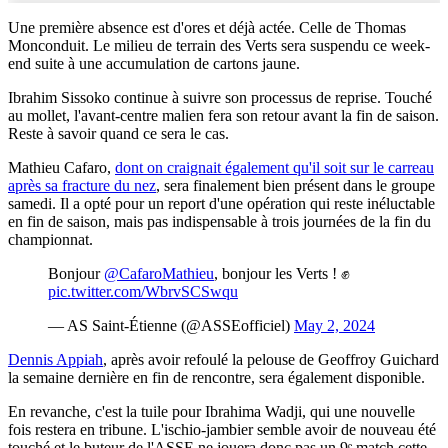
Une première absence est d'ores et déjà actée. Celle de Thomas
Monconduit. Le milieu de terrain des Verts sera suspendu ce week-
end suite à une accumulation de cartons jaune.
Ibrahim Sissoko continue à suivre son processus de reprise. Touché
au mollet, l'avant-centre malien fera son retour avant la fin de saison.
Reste à savoir quand ce sera le cas.
Mathieu Cafaro,
dont on craignait également qu'il soit sur le carreau
après sa fracture du nez
, sera finalement bien présent dans le groupe
samedi. Il a opté pour un report d'une opération qui reste inéluctable
en fin de saison, mais pas indispensable à trois journées de la fin du
championnat.
Bonjour
@CafaroMathieu
, bonjour les Verts ! ✊
pic.twitter.com/WbrvSCSwqu
— AS Saint-Étienne (@ASSEofficiel)
May 2, 2024
Dennis Appiah
, après avoir refoulé la pelouse de Geoffroy Guichard
la semaine dernière en fin de rencontre, sera également disponible.
En revanche, c'est la tuile pour Ibrahima Wadji, qui une nouvelle
fois restera en tribune. L'ischio-jambier semble avoir de nouveau été
touché et le buteur de l'ASSE ne jouera donc pas un 9ᵉ match cette