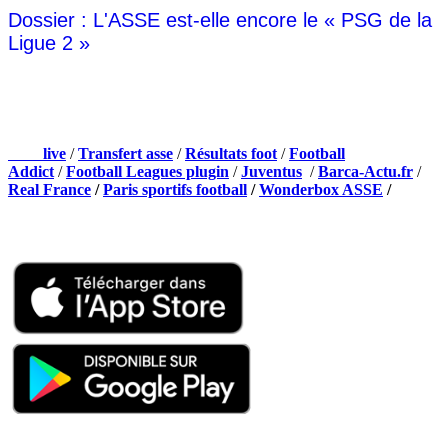
Dossier : L'ASSE est-elle encore le « PSG de la
Ligue 2 »
NOS PARTENAIRES
Foot
live
/
Transfert asse
/
Résultats foot
/
Football
Addict
/
Football Leagues plugin
/
Juventus
/
Barca-Actu.fr
/
Real France
/
Paris sportifs football
/
Wonderbox ASSE
/
Appli mobile