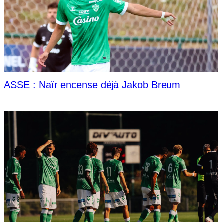
ASSE : Naïr encense déjà Jakob Breum