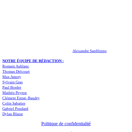
QUI SOMMES-NOUS ?
Actualités – ASSE – Foot
Peuple-Vert.fr est un site qui traite l’actualité de l’AS St-Etienne. Les
infos, le mercato, des exclus, les résultats, les classements, les
statistiques… Retrouvez tout ce qui concerne votre club de coeur !
RESPONSABLE DE LA PUBLICATION :
Alexandre Sanfilippo
NOTRE ÉQUIPE DE RÉDACTION :
Romain Aublanc
Thomas Delcourt
Max Amory
Sylvain Gras
Paul Bordet
Mathéo Peyron
Clément Estrat–Baudry
Colin Sabatier
Gabriel Pondard
Dylan Blaise
Politique de confidentialité