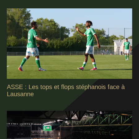
ASSE : Les tops et flops stéphanois face à
Lausanne