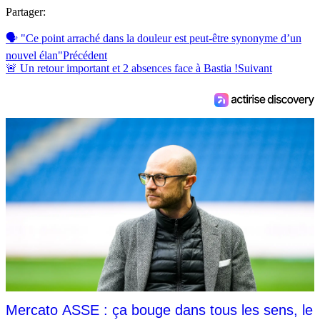
Partager:
🗣 "Ce point arraché dans la douleur est peut-être synonyme d’un
nouvel élan"
Précédent
🚨 Un retour important et 2 absences face à Bastia !
Suivant
Mercato ASSE : ça bouge dans tous les sens, le