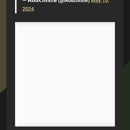
— 𝗔𝗼𝘂𝗰𝗵𝗶𝘀𝘁𝗲 (@Aouchiste)
May 10,
2024