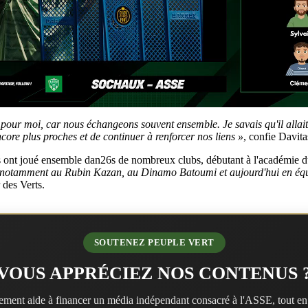
pour moi, car nous échangeons souvent ensemble. Je savais qu'il allait 
re plus proches et de continuer à renforcer nos liens »
, confie Davita
 Ils ont joué ensemble dan26s de nombreux clubs, débutant à l'académi
 notamment au Rubin Kazan, au Dinamo Batoumi et aujourd'hui en équi
r des Verts.
SOUTENEZ PEUPLE VERT
VOUS APPRÉCIEZ NOS CONTENUS 
ment aide à financer un média indépendant consacré à l'ASSE, tout en