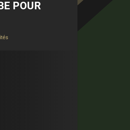
BE POUR
ités