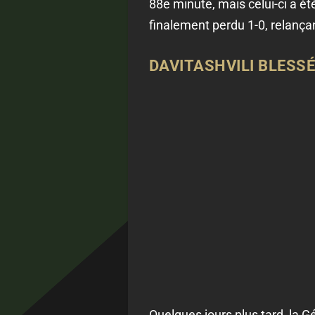
88e minute, mais celui-ci a ét
finalement perdu 1-0, relançan
DAVITASHVILI BLESSÉ
Quelques jours plus tard, la Gé