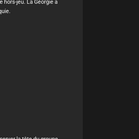
e hors-jeu. La Géorgie a
quie.
nserver la tête du groupe.