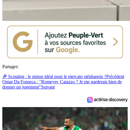
Partager:
🔎 Scouting : le piston idéal pour le mercato stéphanois ?
Précédent
Omar Da Fonseca : "Romeyer, Caiazzo ? Je me garderais bien de
donner un jugement"
Suivant