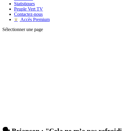
Statistiques
Peuple Vert TV
Contactez-nous
Accès Premium
♛
Sélectionner une page
🗣 Briançon : "Cela ne m’a pas refroidi