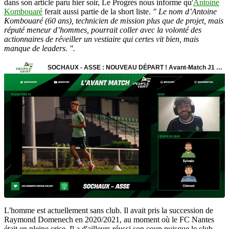
dans son article paru hier soir, Le Progrès nous informe qu'
Antoine
Kombouaré
ferait aussi partie de la short liste.
" Le nom d’Antoine
Kombouaré (60 ans), technicien de mission plus que de projet, mais
réputé meneur d’hommes, pourrait coller avec la volonté des
actionnaires de réveiller un vestiaire qui certes vit bien, mais
manque de leaders. ".
L'homme est actuellement sans club. Il avait pris la succession de
Raymond Domenech en 2020/2021, au moment où le FC Nantes
était en pleine crise. Il a d'ailleurs réussi son coup puisque le club