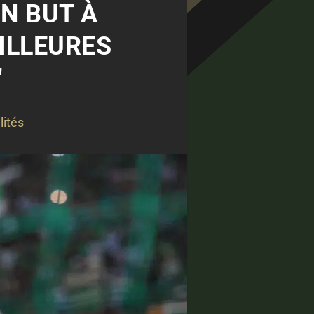
UN BUT À
ILLEURES
"
lités