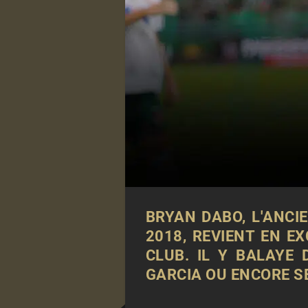
BRYAN DABO, L'ANCI
2018, REVIENT EN E
CLUB. IL Y BALAYE
GARCIA OU ENCORE S