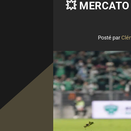
💥 MERCATO 
Posté par
Clé