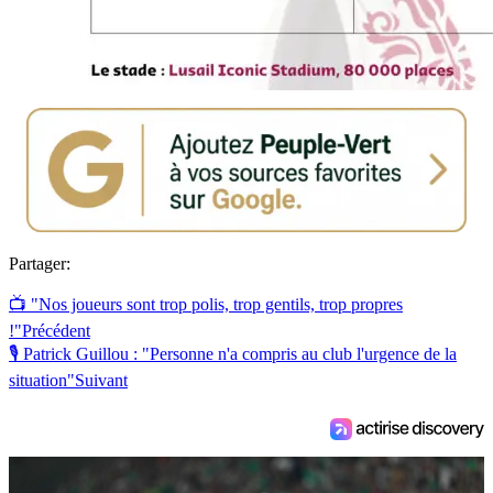
Partager:
📺 "Nos joueurs sont trop polis, trop gentils, trop propres
!"
Précédent
🎙️ Patrick Guillou : "Personne n'a compris au club l'urgence de la
situation"
Suivant