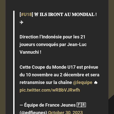
[
#U18
] 🚨 𝐈𝐋𝐒 𝐈𝐑𝐎𝐍𝐓 𝐀𝐔 𝐌𝐎𝐍𝐃𝐈𝐀𝐋 !
✈️
Direction l’Indonésie pour les 21
joueurs convoqués par Jean-Luc
Vannuchi !
Cette Coupe du Monde U17 est prévue
du 10 novembre au 2 décembre et sera
retransmise sur la chaîne
@lequipe
🔥
pic.twitter.com/wRBbVJRwfh
— Équipe de France Jeunes 🇫🇷
(@edfjeunes)
October 30, 2023