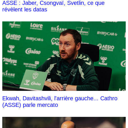
ASSE : Jaber, Csongvaï, Svetlin, ce que
révèlent les datas
Ekwah, Davitashvili, l'arrière gauche... Cathro
(ASSE) parle mercato