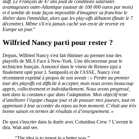
staff. Le Français de 47 ans jouit de conditions salariales
avantageuses outre-Atlantique (autour de 100 000 euros par mois)
et il semble de toute façon impossible d'imaginer sa franchise le
libérer dans l'immédiat, alors que les play-offs débutent (finale le 7
décembre). Même s'il n'a jamais caché son envie de revenir en
Europe un jour."
Wilfried Nancy parti pour rester ?
Depuis, Wilfried Nancy s'est fait éliminer au premier tour des
playoffs de MLS Face à New-York. Une déconvenue pour le
technicien français. Annoncé dans le viseur de Rennes (qui a
finalement opté pour J. Sampaoli) et de l'ASSE, Nancy s'est
récemment exprimé à propos de son avenir :
« Perdre au premier
tour des playoffs est difficile à accepter, mais nous avons beaucoup
appris, collectivement et individuellement. Nous avons progressé,
tant dans la constance que dans l’adaptation. Mon objectif reste
d’améliorer l’équipe chaque jour et de pousser mes joueurs, tout en
apprenant à leur accorder du repos au bon moment. C’était une très
bonne saison en termes de résultats et d’enseignement. »
De quoi s'inscrire dans la durée avec Columbus Crew ? L'avenir le
dira. Wait and see.
“The idea is to repeat in a better way.”