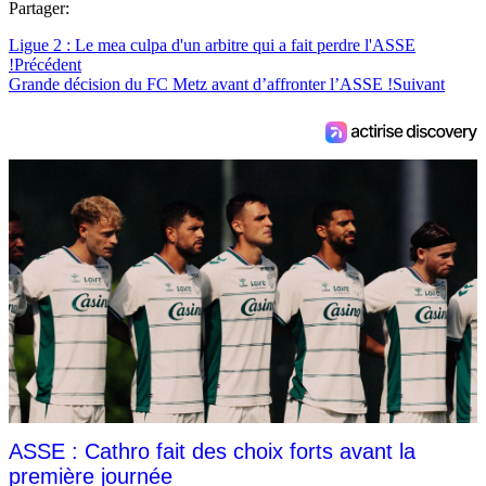
Partager:
Ligue 2 : Le mea culpa d'un arbitre qui a fait perdre l'ASSE
!
Précédent
Grande décision du FC Metz avant d’affronter l’ASSE !
Suivant
ASSE : Cathro fait des choix forts avant la
première journée