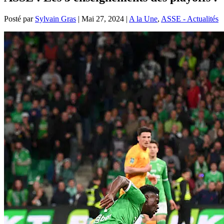
Posté par
Sylvain Gras
|
Mai 27, 2024
|
A la Une
,
ASSE - Actualités