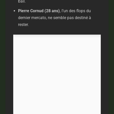
bail.
Pierre Cornud (28 ans)
, l’un des flops du
dernier mercato, ne semble pas destiné à
rester.