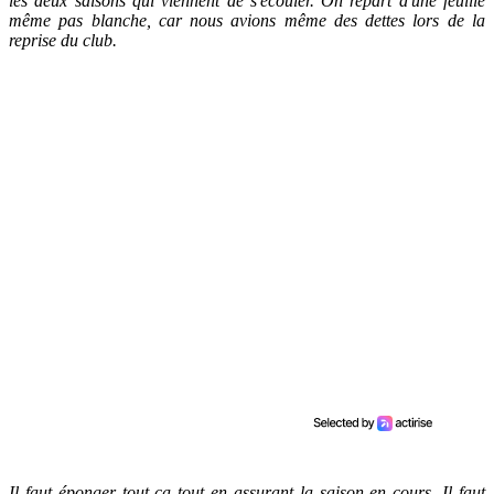
les deux saisons qui viennent de s'écouler. On repart d'une feuille
même pas blanche, car nous avions même des dettes lors de la
reprise du club.
Il faut éponger tout ça tout en assurant la saison en cours. Il faut