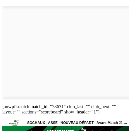
[anwpfl-match match_id="78631" club_last="" club_next=""
layout="" sections="scoreboard" show_header="1"]