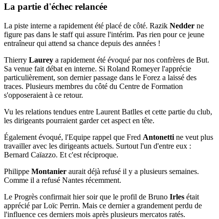
La partie d'échec relancée
La piste interne a rapidement été placé de côté. Razik
Nedder
ne
figure pas dans le staff qui assure l'intérim. Pas rien pour ce jeune
entraîneur qui attend sa chance depuis des années !
Thierry
Laurey
a rapidement été évoqué par nos confrères de But.
Sa venue fait débat en interne. Si Roland Romeyer l'apprécie
particulièrement, son dernier passage dans le Forez a laissé des
traces. Plusieurs membres du côté du Centre de Formation
s'opposeraient à ce retour.
Vu les relations tendues entre Laurent Batlles et cette partie du club,
les dirigeants pourraient garder cet aspect en tête.
Également évoqué, l'Equipe rappel que Fred
Antonetti
ne veut plus
travailler avec les dirigeants actuels. Surtout l'un d'entre eux :
Bernard Caïazzo. Et c'est réciproque.
Philippe
Montanier
aurait déjà refusé il y a plusieurs semaines.
Comme il a refusé Nantes récemment.
Le Progrès confirmait hier soir que le profil de Bruno
Irles
était
apprécié par Loïc Perrin. Mais ce dernier a grandement perdu de
l'influence ces derniers mois après plusieurs mercatos ratés.