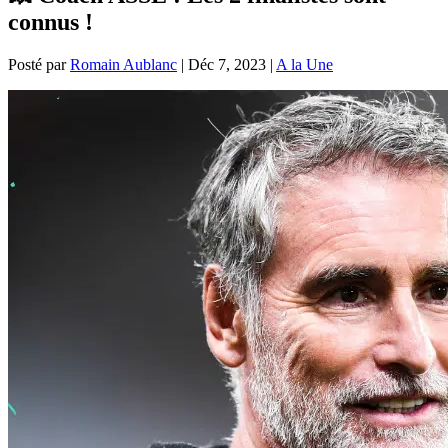
connus !
Posté par
Romain Aublanc
|
Déc 7, 2023
|
A la Une