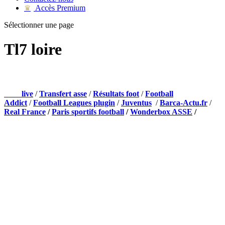
Accès Premium
♛
Sélectionner une page
Tl7 loire
NOS PARTENAIRES
Foot
live
/
Transfert asse
/
Résultats foot
/
Football
Addict
/
Football Leagues plugin
/
Juventus
/
Barca-Actu.fr
/
Real France
/
Paris sportifs football
/
Wonderbox ASSE
/
Appli mobile