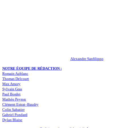
QUI SOMMES-NOUS ?
Actualités – ASSE – Foot
Peuple-Vert.fr est un site qui traite l’actualité de l’AS St-Etienne. Les
infos, le mercato, des exclus, les résultats, les classements, les
statistiques… Retrouvez tout ce qui concerne votre club de coeur !
RESPONSABLE DE LA PUBLICATION :
Alexandre Sanfilippo
NOTRE ÉQUIPE DE RÉDACTION :
Romain Aublanc
Thomas Delcourt
Max Amory
Sylvain Gras
Paul Bordet
Mathéo Peyron
Clément Estrat–Baudry
Colin Sabatier
Gabriel Pondard
Dylan Blaise