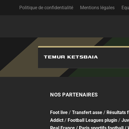
Politique de confidentialité
Mentions légales
Equ
TEMUR KETSBAIA
NOS PARTENAIRES
Foot
live
/
Transfert asse
/
Résultats 
Addict
/
Football Leagues plugin
/
Juv
Real France
/
Paris sportifs football
/