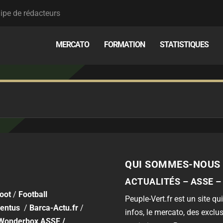
ipe de rédacteurs
MERCATO
FORMATION
STATISTIQUES
QUI SOMMES-NOUS 
ACTUALITÉS – ASSE –
foot
/
Football
Peuple-Vert.fr est un site qui
entus
/
Barca-Actu.fr
/
infos, le mercato, des exclus
Wonderbox ASSE
/