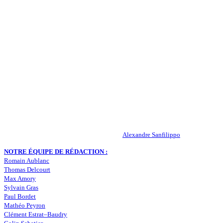
QUI SOMMES-NOUS ?
Actualités – ASSE – Foot
Peuple-Vert.fr est un site qui traite l’actualité de l’AS St-Etienne. Les
infos, le mercato, des exclus, les résultats, les classements, les
statistiques… Retrouvez tout ce qui concerne votre club de coeur !
RESPONSABLE DE LA PUBLICATION :
Alexandre Sanfilippo
NOTRE ÉQUIPE DE RÉDACTION :
Romain Aublanc
Thomas Delcourt
Max Amory
Sylvain Gras
Paul Bordet
Mathéo Peyron
Clément Estrat–Baudry