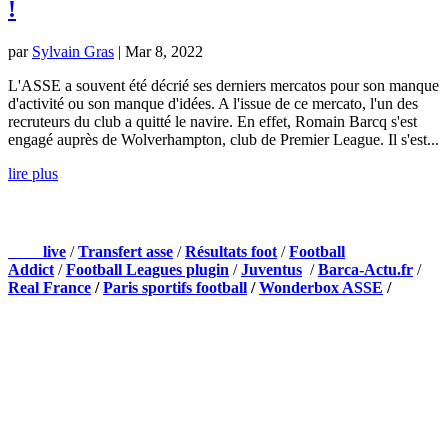
!
par
Sylvain Gras
|
Mar 8, 2022
L'ASSE a souvent été décrié ses derniers mercatos pour son manque
d'activité ou son manque d'idées. A l'issue de ce mercato, l'un des
recruteurs du club a quitté le navire. En effet, Romain Barcq s'est
engagé auprès de Wolverhampton, club de Premier League. Il s'est...
lire plus
NOS PARTENAIRES
Foot
live
/
Transfert asse
/
Résultats foot
/
Football
Addict
/
Football Leagues plugin
/
Juventus
/
Barca-Actu.fr
/
Real France
/
Paris sportifs football
/
Wonderbox ASSE
/
Appli mobile