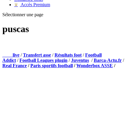
Accès Premium
♛
Sélectionner une page
puscas
NOS PARTENAIRES
Foot
live
/
Transfert asse
/
Résultats foot
/
Football
Addict
/
Football Leagues plugin
/
Juventus
/
Barca-Actu.fr
/
Real France
/
Paris sportifs football
/
Wonderbox ASSE
/
Appli mobile