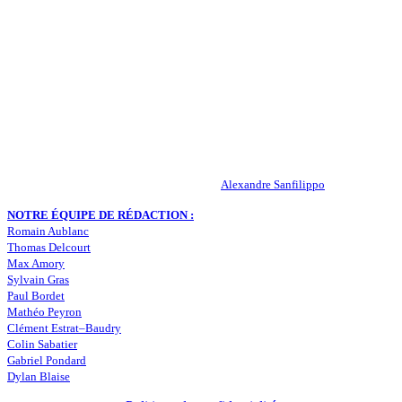
QUI SOMMES-NOUS ?
Actualités – ASSE – Foot
Peuple-Vert.fr est un site qui traite l’actualité de l’AS St-Etienne. Les
infos, le mercato, des exclus, les résultats, les classements, les
statistiques… Retrouvez tout ce qui concerne votre club de coeur !
RESPONSABLE DE LA PUBLICATION :
Alexandre Sanfilippo
NOTRE ÉQUIPE DE RÉDACTION :
Romain Aublanc
Thomas Delcourt
Max Amory
Sylvain Gras
Paul Bordet
Mathéo Peyron
Clément Estrat–Baudry
Colin Sabatier
Gabriel Pondard
Dylan Blaise