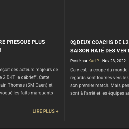
ÈRE PRESQUE PLUS
🤔 DEUX COACHS DE L
!
SAISON RATÉ DES VER
par
Karl P.
|
Nov 23, 2022
çoit des acteurs majeurs de
Ça y est, la coupe du monde 
2 BKT le débrief". Cette
regards sont tournés vers le Q
omain Thomas (SM Caen) et
son premier match. Mais pe
évoqué les faits marquants
sont à l'arrêt et les équipes 
LIRE PLUS