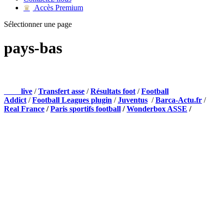
Accès Premium
♛
Sélectionner une page
pays-bas
NOS PARTENAIRES
Foot
live
/
Transfert asse
/
Résultats foot
/
Football
Addict
/
Football Leagues plugin
/
Juventus
/
Barca-Actu.fr
/
Real France
/
Paris sportifs football
/
Wonderbox ASSE
/
Appli mobile