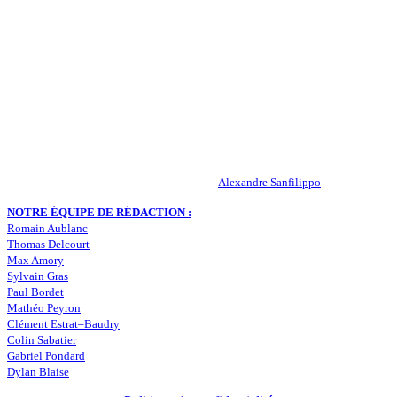
QUI SOMMES-NOUS ?
Actualités – ASSE – Foot
Peuple-Vert.fr est un site qui traite l’actualité de l’AS St-Etienne. Les
infos, le mercato, des exclus, les résultats, les classements, les
statistiques… Retrouvez tout ce qui concerne votre club de coeur !
RESPONSABLE DE LA PUBLICATION :
Alexandre Sanfilippo
NOTRE ÉQUIPE DE RÉDACTION :
Romain Aublanc
Thomas Delcourt
Max Amory
Sylvain Gras
Paul Bordet
Mathéo Peyron
Clément Estrat–Baudry
Colin Sabatier
Gabriel Pondard
Dylan Blaise