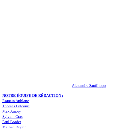
QUI SOMMES-NOUS ?
Actualités – ASSE – Foot
Peuple-Vert.fr est un site qui traite l’actualité de l’AS St-Etienne. Les
infos, le mercato, des exclus, les résultats, les classements, les
statistiques… Retrouvez tout ce qui concerne votre club de coeur !
RESPONSABLE DE LA PUBLICATION :
Alexandre Sanfilippo
NOTRE ÉQUIPE DE RÉDACTION :
Romain Aublanc
Thomas Delcourt
Max Amory
Sylvain Gras
Paul Bordet
Mathéo Peyron