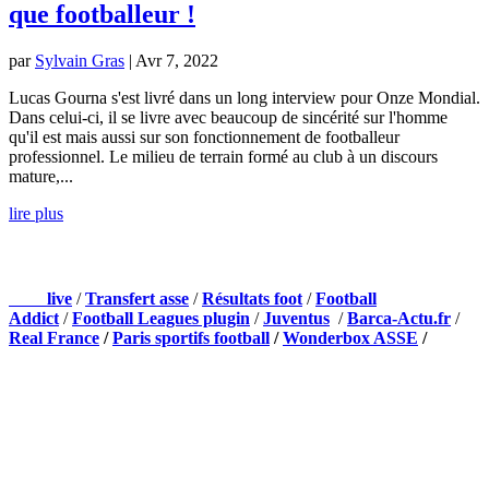
que footballeur !
par
Sylvain Gras
|
Avr 7, 2022
Lucas Gourna s'est livré dans un long interview pour Onze Mondial.
Dans celui-ci, il se livre avec beaucoup de sincérité sur l'homme
qu'il est mais aussi sur son fonctionnement de footballeur
professionnel. Le milieu de terrain formé au club à un discours
mature,...
lire plus
NOS PARTENAIRES
Foot
live
/
Transfert asse
/
Résultats foot
/
Football
Addict
/
Football Leagues plugin
/
Juventus
/
Barca-Actu.fr
/
Real France
/
Paris sportifs football
/
Wonderbox ASSE
/
Appli mobile