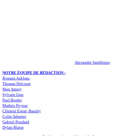
QUI SOMMES-NOUS ?
Actualités – ASSE – Foot
Peuple-Vert.fr est un site qui traite l’actualité de l’AS St-Etienne. Les
infos, le mercato, des exclus, les résultats, les classements, les
statistiques… Retrouvez tout ce qui concerne votre club de coeur !
RESPONSABLE DE LA PUBLICATION :
Alexandre Sanfilippo
NOTRE ÉQUIPE DE RÉDACTION :
Romain Aublanc
Thomas Delcourt
Max Amory
Sylvain Gras
Paul Bordet
Mathéo Peyron
Clément Estrat–Baudry
Colin Sabatier
Gabriel Pondard
Dylan Blaise