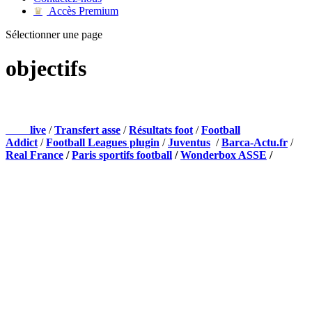
Accès Premium
♛
Sélectionner une page
objectifs
NOS PARTENAIRES
Foot
live
/
Transfert asse
/
Résultats foot
/
Football
Addict
/
Football Leagues plugin
/
Juventus
/
Barca-Actu.fr
/
Real France
/
Paris sportifs football
/
Wonderbox ASSE
/
Appli mobile