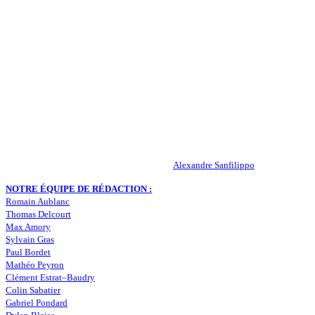
QUI SOMMES-NOUS ?
Actualités – ASSE – Foot
Peuple-Vert.fr est un site qui traite l’actualité de l’AS St-Etienne. Les
infos, le mercato, des exclus, les résultats, les classements, les
statistiques… Retrouvez tout ce qui concerne votre club de coeur !
RESPONSABLE DE LA PUBLICATION :
Alexandre Sanfilippo
NOTRE ÉQUIPE DE RÉDACTION :
Romain Aublanc
Thomas Delcourt
Max Amory
Sylvain Gras
Paul Bordet
Mathéo Peyron
Clément Estrat–Baudry
Colin Sabatier
Gabriel Pondard