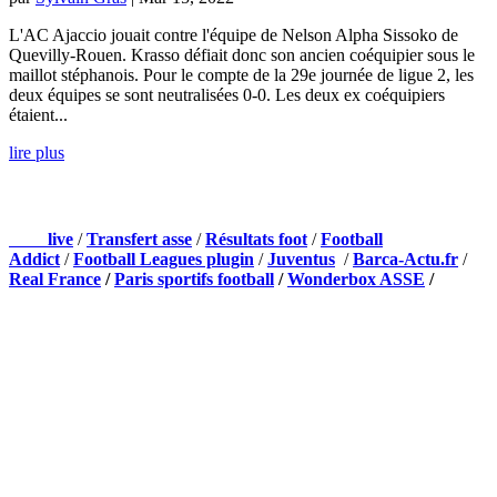
L'AC Ajaccio jouait contre l'équipe de Nelson Alpha Sissoko de
Quevilly-Rouen. Krasso défiait donc son ancien coéquipier sous le
maillot stéphanois. Pour le compte de la 29e journée de ligue 2, les
deux équipes se sont neutralisées 0-0. Les deux ex coéquipiers
étaient...
lire plus
NOS PARTENAIRES
Foot
live
/
Transfert asse
/
Résultats foot
/
Football
Addict
/
Football Leagues plugin
/
Juventus
/
Barca-Actu.fr
/
Real France
/
Paris sportifs football
/
Wonderbox ASSE
/
Appli mobile