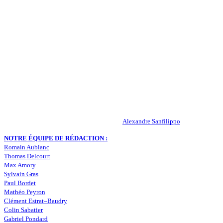
QUI SOMMES-NOUS ?
Actualités – ASSE – Foot
Peuple-Vert.fr est un site qui traite l’actualité de l’AS St-Etienne. Les
infos, le mercato, des exclus, les résultats, les classements, les
statistiques… Retrouvez tout ce qui concerne votre club de coeur !
RESPONSABLE DE LA PUBLICATION :
Alexandre Sanfilippo
NOTRE ÉQUIPE DE RÉDACTION :
Romain Aublanc
Thomas Delcourt
Max Amory
Sylvain Gras
Paul Bordet
Mathéo Peyron
Clément Estrat–Baudry
Colin Sabatier
Gabriel Pondard