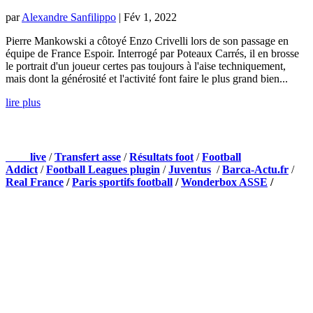
par
Alexandre Sanfilippo
|
Fév 1, 2022
Pierre Mankowski a côtoyé Enzo Crivelli lors de son passage en
équipe de France Espoir. Interrogé par Poteaux Carrés, il en brosse
le portrait d'un joueur certes pas toujours à l'aise techniquement,
mais dont la générosité et l'activité font faire le plus grand bien...
lire plus
NOS PARTENAIRES
Foot
live
/
Transfert asse
/
Résultats foot
/
Football
Addict
/
Football Leagues plugin
/
Juventus
/
Barca-Actu.fr
/
Real France
/
Paris sportifs football
/
Wonderbox ASSE
/
Appli mobile