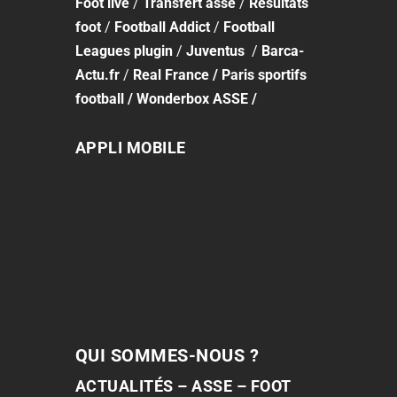
Foot
live
/
Transfert asse
/
Résultats
foot
/
Football Addict
/
Football
Leagues plugin
/
Juventus
/
Barca-
Actu.fr
/
Real France
/
Paris sportifs
football
/
Wonderbox ASSE
/
APPLI MOBILE
QUI SOMMES-NOUS ?
ACTUALITÉS – ASSE – FOOT