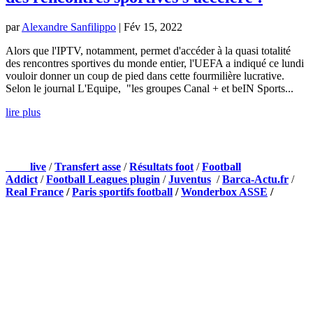
par
Alexandre Sanfilippo
|
Fév 15, 2022
Alors que l'IPTV, notamment, permet d'accéder à la quasi totalité
des rencontres sportives du monde entier, l'UEFA a indiqué ce lundi
vouloir donner un coup de pied dans cette fourmilière lucrative.
Selon le journal L'Equipe, "les groupes Canal + et beIN Sports...
lire plus
NOS PARTENAIRES
Foot
live
/
Transfert asse
/
Résultats foot
/
Football
Addict
/
Football Leagues plugin
/
Juventus
/
Barca-Actu.fr
/
Real France
/
Paris sportifs football
/
Wonderbox ASSE
/
Appli mobile