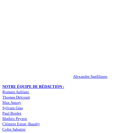
QUI SOMMES-NOUS ?
Actualités – ASSE – Foot
Peuple-Vert.fr est un site qui traite l’actualité de l’AS St-Etienne. Les
infos, le mercato, des exclus, les résultats, les classements, les
statistiques… Retrouvez tout ce qui concerne votre club de coeur !
RESPONSABLE DE LA PUBLICATION :
Alexandre Sanfilippo
NOTRE ÉQUIPE DE RÉDACTION :
Romain Aublanc
Thomas Delcourt
Max Amory
Sylvain Gras
Paul Bordet
Mathéo Peyron
Clément Estrat–Baudry
Colin Sabatier