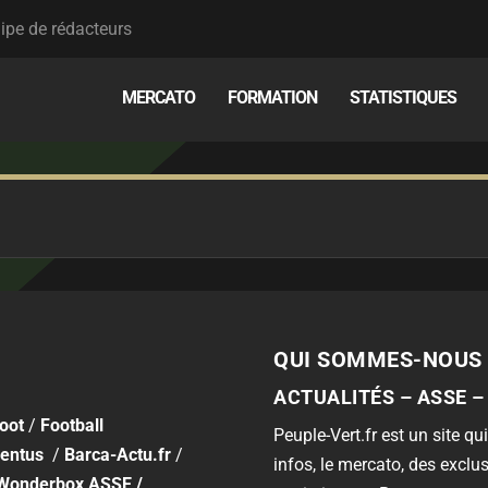
ipe de rédacteurs
MERCATO
FORMATION
STATISTIQUES
QUI SOMMES-NOUS 
ACTUALITÉS – ASSE –
foot
/
Football
Peuple-Vert.fr est un site qui
entus
/
Barca-Actu.fr
/
infos, le mercato, des exclus
Wonderbox ASSE
/