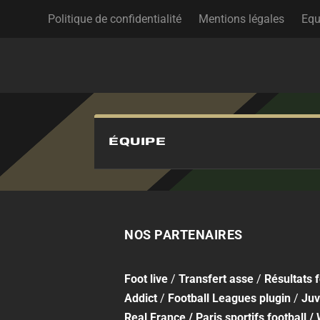
Politique de confidentialité
Mentions légales
Equ
ÉQUIPE
NOS PARTENAIRES
Foot
live
/
Transfert asse
/
Résultats 
Addict
/
Football Leagues plugin
/
Juv
Real France
/
Paris sportifs football
/