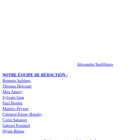
QUI SOMMES-NOUS ?
Actualités – ASSE – Foot
Peuple-Vert.fr est un site qui traite l’actualité de l’AS St-Etienne. Les
infos, le mercato, des exclus, les résultats, les classements, les
statistiques… Retrouvez tout ce qui concerne votre club de coeur !
RESPONSABLE DE LA PUBLICATION :
Alexandre Sanfilippo
NOTRE ÉQUIPE DE RÉDACTION :
Romain Aublanc
Thomas Delcourt
Max Amory
Sylvain Gras
Paul Bordet
Mathéo Peyron
Clément Estrat–Baudry
Colin Sabatier
Gabriel Pondard
Dylan Blaise