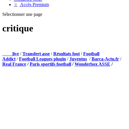
Accès Premium
♛
Sélectionner une page
critique
NOS PARTENAIRES
Foot
live
/
Transfert asse
/
Résultats foot
/
Football
Addict
/
Football Leagues plugin
/
Juventus
/
Barca-Actu.fr
/
Real France
/
Paris sportifs football
/
Wonderbox ASSE
/
Appli mobile