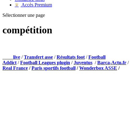
Accès Premium
♛
Sélectionner une page
compétition
NOS PARTENAIRES
Foot
live
/
Transfert asse
/
Résultats foot
/
Football
Addict
/
Football Leagues plugin
/
Juventus
/
Barca-Actu.fr
/
Real France
/
Paris sportifs football
/
Wonderbox ASSE
/
Appli mobile