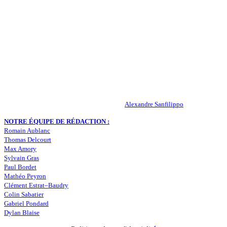
QUI SOMMES-NOUS ?
Actualités – ASSE – Foot
Peuple-Vert.fr est un site qui traite l’actualité de l’AS St-Etienne. Les
infos, le mercato, des exclus, les résultats, les classements, les
statistiques… Retrouvez tout ce qui concerne votre club de coeur !
RESPONSABLE DE LA PUBLICATION :
Alexandre Sanfilippo
NOTRE ÉQUIPE DE RÉDACTION :
Romain Aublanc
Thomas Delcourt
Max Amory
Sylvain Gras
Paul Bordet
Mathéo Peyron
Clément Estrat–Baudry
Colin Sabatier
Gabriel Pondard
Dylan Blaise