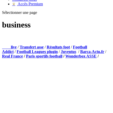
Accès Premium
♛
Sélectionner une page
business
NOS PARTENAIRES
Foot
live
/
Transfert asse
/
Résultats foot
/
Football
Addict
/
Football Leagues plugin
/
Juventus
/
Barca-Actu.fr
/
Real France
/
Paris sportifs football
/
Wonderbox ASSE
/
Appli mobile