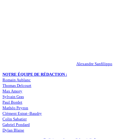
QUI SOMMES-NOUS ?
Actualités – ASSE – Foot
Peuple-Vert.fr est un site qui traite l’actualité de l’AS St-Etienne. Les
infos, le mercato, des exclus, les résultats, les classements, les
statistiques… Retrouvez tout ce qui concerne votre club de coeur !
RESPONSABLE DE LA PUBLICATION :
Alexandre Sanfilippo
NOTRE ÉQUIPE DE RÉDACTION :
Romain Aublanc
Thomas Delcourt
Max Amory
Sylvain Gras
Paul Bordet
Mathéo Peyron
Clément Estrat–Baudry
Colin Sabatier
Gabriel Pondard
Dylan Blaise